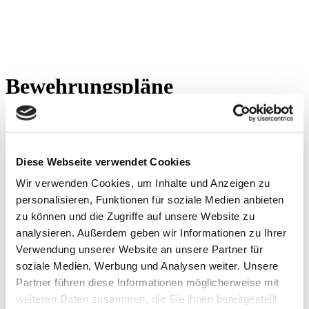
Bewehrungspläne
Bewehrungspläne sind Ausführungspläne, die die Bewehrung von
Diese Webseite verwendet Cookies
Stahlbetonbauteilen darstellen. Sie werden auf Grundlage von
Schalplänen
und der statischen Berechnung (
Statik
) für das zu
Wir verwenden Cookies, um Inhalte und Anzeigen zu
bewehrende Bauteil hergestellt. Die Schalpläne geben die
personalisieren, Funktionen für soziale Medien anbieten
Geometrie des Bauteils vor, während die statische Berechnung
Angaben über die Menge und die Verteilung der Betonstähle angibt.
zu können und die Zugriffe auf unsere Website zu
analysieren. Außerdem geben wir Informationen zu Ihrer
Bewehrungspläne enthalten somit die notwendigen Informationen,
Verwendung unserer Website an unsere Partner für
nach denen die Betonstähle in der Biegerei abgelängt, im Anschluss
daran gebogen sowie vom Stahlbetonbauer auf der Baustelle verlegt
soziale Medien, Werbung und Analysen weiter. Unsere
werden müssen.
Partner führen diese Informationen möglicherweise mit
Dies wird auch als Stahlauszug bezeichnet. Im Stahlauszug wird
weiteren Daten zusammen, die Sie ihnen bereitgestellt