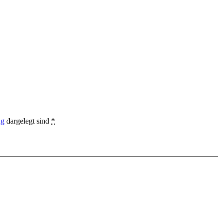
ng
dargelegt sind
*