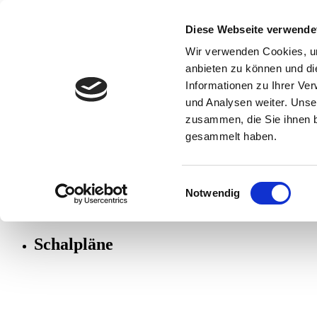
Diese Webseite verwende
Statik
Statische Berechnung
Wir verwenden Cookies, um
Stahlbau, Holzbau, Massivbau
anbieten zu können und di
Tragwerksplanung
Informationen zu Ihrer Ve
Erdbebennachweise
Baukonstruktionsplanung
und Analysen weiter. Unse
Konstruktion
zusammen, die Sie ihnen b
Positionspläne
gesammelt haben.
Schalpläne
Bewehrungspläne
Bauphysik
Wärmeschutz
Einwilligungsauswahl
Feuchteschutz
Notwendig
Schallschutz
Menü
Schalpläne